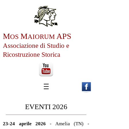
M
M
APS
OS
AIOR
U
M
Associazione
di Studio e
Ricos
truzione Storica
EVENTI
2026
23-24 aprile 2026
- Amelia (TN) -