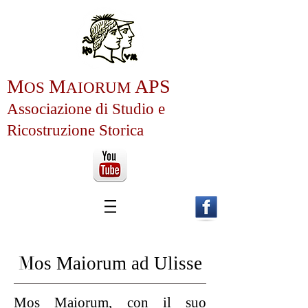
M
M
APS
OS
AIOR
U
M
Associazione
di Studio e
Ricos
truzione Storica
M
os Maiorum ad Ulisse
Mos Maiorum, con il suo